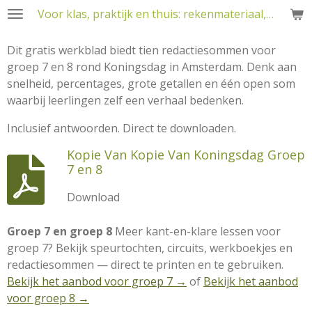
Voor klas, praktijk en thuis: rekenmateriaal, RT en training
Ga
direct
naar
Dit gratis werkblad biedt tien redactiesommen voor
de
groep 7 en 8 rond Koningsdag in Amsterdam. Denk aan
hoofdinhoud
snelheid, percentages, grote getallen en één open som
waarbij leerlingen zelf een verhaal bedenken.
Inclusief antwoorden. Direct te downloaden.
Kopie Van Kopie Van Koningsdag Groep
7 en 8
Download
Groep 7 en groep 8
Meer kant-en-klare lessen voor
groep 7? Bekijk speurtochten, circuits, werkboekjes en
redactiesommen — direct te printen en te gebruiken.
Bekijk het aanbod voor groep 7 →
of
Bekijk het aanbod
voor groep 8 →