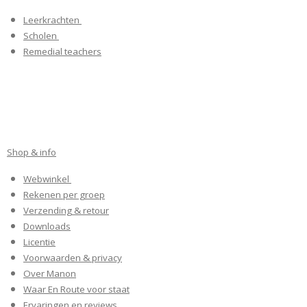
o
g
d
Leerkrachten
o
r
I
k
a
n
Scholen
m
Remedial teachers
Shop & info
Webwinkel
Rekenen per groep
Verzending & retour
Downloads
Licentie
Voorwaarden & privacy
Over Manon
Waar En Route voor staat
Ervaringen en reviews