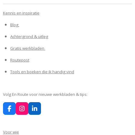
Kennis en inspiratie
Blog
Achtergrond & uitleg
Gratis werkbladen
Routepost
Tools en boeken die ik handig vind
Volg En Route voor nieuwe werkbladen & tips:
F
I
L
a
n
i
c
s
n
e
t
k
Voor wie
b
a
e