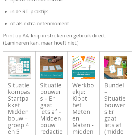
in de RT-praktijk
of als extra oefenmoment
Print op A4, knip in stroken en gebruik direct.
(Lamineren kan, maar hoeft niet.)
Situatie
Situatie
Werkbo
Bundel
kompas
bouwer
ekje:
–
Startpa
s – Er
Klopt
Situatie
kket
gaat
het
bouwer
Midden
iets af -
Meten
s Er
bouw –
Midden
en
gaat
groep 4
bouw
Maten -
iets af
en 5
redactie
midden
(midde