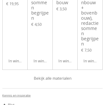
somme
bouw
nbouw
€ 19,95
n
+
€ 3,50
begrijpe
bovenb
n
ouw),
redactie
€ 4,50
somme
n
begrijpe
n
€ 7,50
In winkelwagen
In winkelwagen
In winkelwagen
In winkelw
Bekijk alle materialen
Kennis en inspiratie
Blog