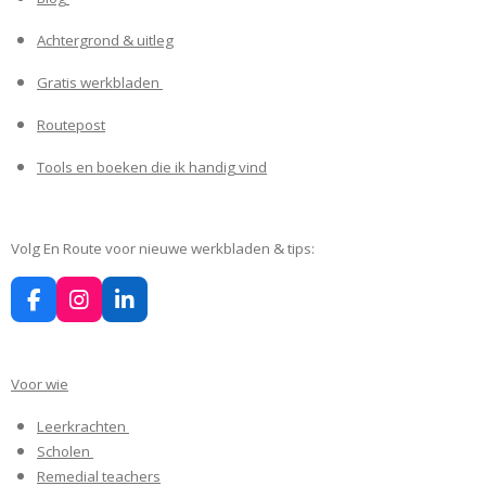
Achtergrond & uitleg
Gratis werkbladen
Routepost
Tools en boeken die ik handig vind
Volg En Route voor nieuwe werkbladen & tips:
F
I
L
a
n
i
c
s
n
e
t
k
Voor wie
b
a
e
o
g
d
Leerkrachten
o
r
I
k
a
n
Scholen
m
Remedial teachers