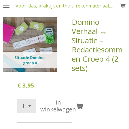
Voor klas, praktijk en thuis: rekenmateriaal, RT en training
Ga
direct
Domino
naar
de
Verhaal ↔
hoofdinhoud
Situatie –
Redactiesomm
en Groep 4 (2
sets)
€ 3,95
In
winkelwagen