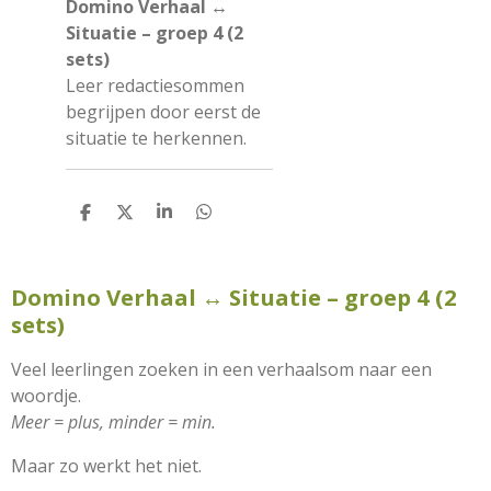
Domino Verhaal ↔
Situatie – groep 4 (2
sets)
Leer redactiesommen
begrijpen door eerst de
situatie te herkennen.
D
D
S
D
e
e
h
e
l
e
a
l
e
l
r
e
n
e
n
Domino Verhaal ↔ Situatie – groep 4 (2
sets)
Veel leerlingen zoeken in een verhaalsom naar een
woordje.
Meer = plus, minder = min.
Maar zo werkt het niet.