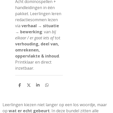
Acht dominospellen +
handleidingen in één
pakket. Leerlingen leren
redactiesommen lezen
via
verhaal → situatie
→ bewerking
: van
bij
elkaar / er gaat iets af
tot
verhouding, deel van,
omrekenen,
oppervlakte & inhoud
.
Printklaar en direct
inzetbaar.
D
D
S
D
e
e
h
e
l
e
a
l
e
l
r
e
n
e
n
Leerlingen kiezen niet langer op een los woordje, maar
op
wat er echt gebeurt
. In deze bundel zitten alle