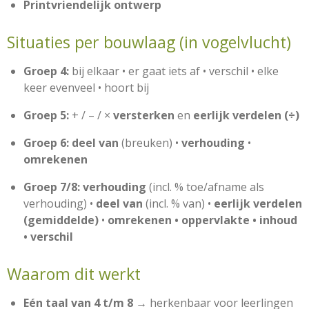
Printvriendelijk ontwerp
Situaties per bouwlaag (in vogelvlucht)
Groep 4:
bij elkaar • er gaat iets af • verschil • elke
keer evenveel • hoort bij
Groep 5:
+ / – / ×
versterken
en
eerlijk verdelen (÷)
Groep 6:
deel van
(breuken) •
verhouding
•
omrekenen
Groep 7/8:
verhouding
(incl. % toe/afname als
verhouding) •
deel van
(incl. % van) •
eerlijk verdelen
(gemiddelde)
•
omrekenen • oppervlakte • inhoud
• verschil
Waarom dit werkt
Eén taal van 4 t/m 8
→ herkenbaar voor leerlingen