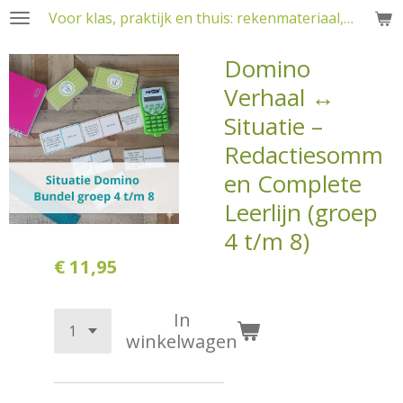
Voor klas, praktijk en thuis: rekenmateriaal, RT en training
Ga
direct
Domino
naar
de
Verhaal ↔
hoofdinhoud
Situatie –
Redactiesomm
en Complete
Leerlijn (groep
4 t/m 8)
€ 11,95
In
winkelwagen