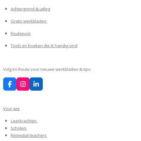
Achtergrond & uitleg
Gratis werkbladen
Routepost
Tools en boeken die ik handig vind
Volg En Route voor nieuwe werkbladen & tips:
F
I
L
a
n
i
c
s
n
e
t
k
Voor wie
b
a
e
o
g
d
Leerkrachten
o
r
I
k
a
n
Scholen
m
Remedial teachers