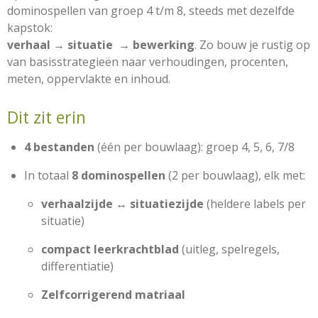
dominospellen van groep 4 t/m 8, steeds met dezelfde
kapstok:
verhaal → situatie → bewerking
. Zo bouw je rustig op
van basisstrategieën naar verhoudingen, procenten,
meten, oppervlakte en inhoud.
Dit zit erin
4 bestanden
(één per bouwlaag): groep 4, 5, 6, 7/8
In totaal
8 dominospellen
(2 per bouwlaag), elk met:
verhaalzijde ↔ situatiezijde
(heldere labels per
situatie)
compact leerkrachtblad
(uitleg, spelregels,
differentiatie)
Zelfcorrigerend matriaal