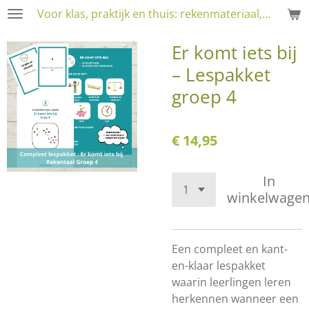
Voor klas, praktijk en thuis: rekenmateriaal, RT en training
Ga
direct
Er komt iets bij
naar
de
– Lespakket
hoofdinhoud
groep 4
€ 14,95
In
winkelwage
Een compleet en kant-
en-klaar lespakket
waarin leerlingen leren
herkennen wanneer een