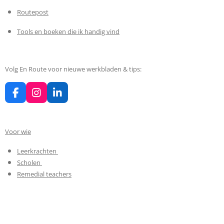
Routepost
Tools en boeken die ik handig vind
Volg En Route voor nieuwe werkbladen & tips:
F
I
L
a
n
i
c
s
n
e
t
k
Voor wie
b
a
e
o
g
d
Leerkrachten
o
r
I
k
a
n
Scholen
m
Remedial teachers