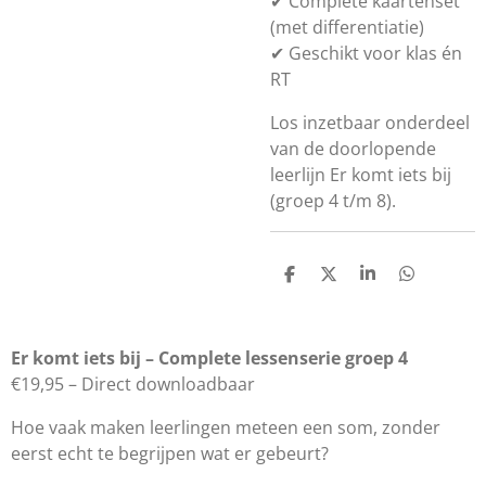
✔ Complete kaartenset
(met differentiatie)
✔ Geschikt voor klas én
RT
Los inzetbaar onderdeel
van de doorlopende
leerlijn Er komt iets bij
(groep 4 t/m 8).
D
D
S
D
e
e
h
e
l
e
a
l
e
l
r
e
n
e
n
Er komt iets bij – Complete lessenserie groep 4
€19,95 – Direct downloadbaar
Hoe vaak maken leerlingen meteen een som, zonder
eerst echt te begrijpen wat er gebeurt?