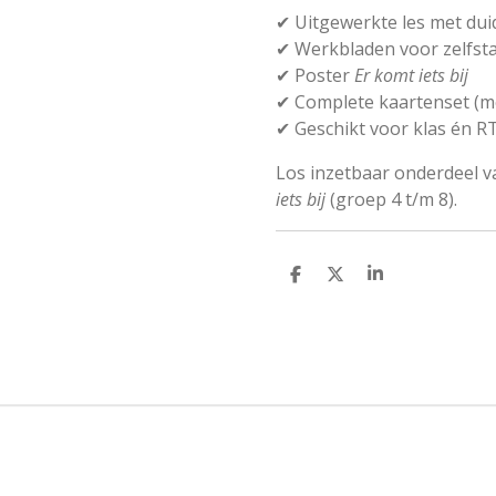
✔ Uitgewerkte les met dui
✔ Werkbladen voor zelfst
✔ Poster
Er komt iets bij
✔ Complete kaartenset (
✔ Geschikt voor klas én R
Los inzetbaar onderdeel v
iets bij
(groep 4 t/m 8).
D
D
S
e
e
h
l
e
a
e
l
r
n
e