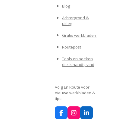
Blog
Achtergrond &
uitleg
Gratis werkbladen
Routepost
Tools en boeken
die ik handig vind
Volg En Route voor
nieuwe werkbladen &
tips:
F
I
L
a
n
i
c
s
n
e
t
k