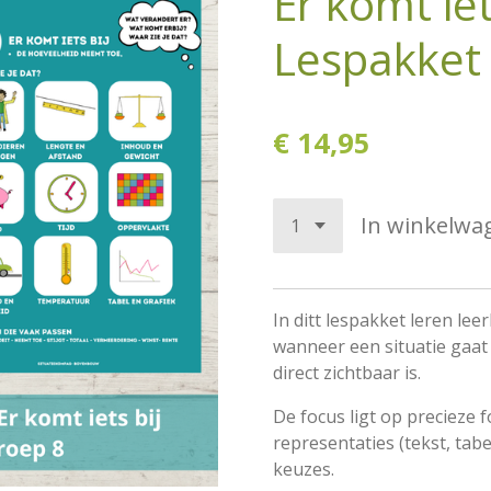
Er komt iet
Lespakket
€ 14,95
In winkelwa
In ditt lespakket leren lee
wanneer een situatie gaat
direct zichtbaar is.
De focus ligt op precieze 
representaties (tekst, tab
keuzes.