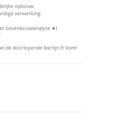
delijke opbouw
andige verwerking
met bovenbouwanalyse ★)
T
an de doorlopende leerlijn
Er komt