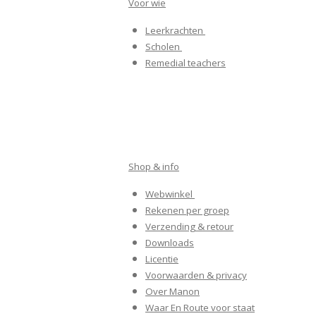
Voor wie
b
a
e
o
g
d
Leerkrachten
o
r
I
k
a
n
Scholen
m
Remedial teachers
Shop & info
Webwinkel
Rekenen per groep
Verzending & retour
Downloads
Licentie
Voorwaarden & privacy
Over Manon
Waar En Route voor staat