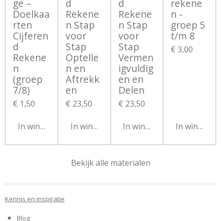
ge –
d
d
rekene
Doelkaa
Rekene
Rekene
n -
rten
n Stap
n Stap
groep 5
Cijferen
voor
voor
t/m 8
d
Stap
Stap
€ 3,00
Rekene
Optelle
Vermen
n
n en
igvuldig
(groep
Aftrekk
en en
7/8)
en
Delen
€ 1,50
€ 23,50
€ 23,50
In winkelwagen
In winkelwagen
In winkelwagen
In winkelw
Bekijk alle materialen
Kennis en inspiratie
Blog