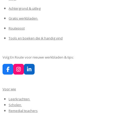
Achtergrond & uitleg
Gratis werkbladen
Routepost
Tools en boeken die ik handig vind
Volg En Route voor nieuwe werkbladen & tips:
F
I
L
a
n
i
c
s
n
e
t
k
Voor wie
b
a
e
o
g
d
Leerkrachten
o
r
I
k
a
n
Scholen
m
Remedial teachers