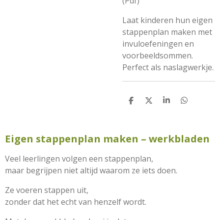
(Pdf)
Laat kinderen hun eigen
stappenplan maken met
invuloefeningen en
voorbeeldsommen.
Perfect als naslagwerkje.
D
D
S
D
e
e
h
e
l
e
a
l
e
l
r
e
n
e
n
Eigen stappenplan maken – werkbladen
Veel leerlingen volgen een stappenplan,
maar begrijpen niet altijd waarom ze iets doen.
Ze voeren stappen uit,
zonder dat het echt van henzelf wordt.