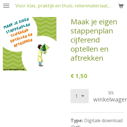
Voor klas, praktijk en thuis: rekenmateriaal, RT en training
Ga
direct
Maak je eigen
naar
de
stappenplan
hoofdinhoud
cijferend
optellen en
aftrekken
€ 1,50
In
winkelwage
Type:
Digitale download