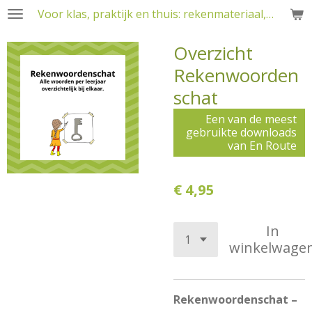
Voor klas, praktijk en thuis: rekenmateriaal, RT en training
Ga
direct
Overzicht
naar
de
Rekenwoorden
hoofdinhoud
schat
Een van de meest
gebruikte downloads
van En Route
€ 4,95
In
winkelwage
Rekenwoordenschat –