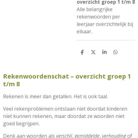
overzicht groep 1 t/m 8
Alle belangrijke
rekenwoorden per
leerjaar overzichtelijk bij
elkaar.
D
D
S
D
e
e
h
e
l
e
a
l
e
l
r
e
n
e
n
Rekenwoordenschat – overzicht groep 1
t/m 8
Rekenen is meer dan getallen. Het is ook taal.
Veel rekenproblemen ontstaan niet doordat kinderen
niet kunnen rekenen, maar doordat ze woorden niet
goed begrijpen.
Denk aan woorden als
verschil
,
gemiddelde
,
verhouding
of