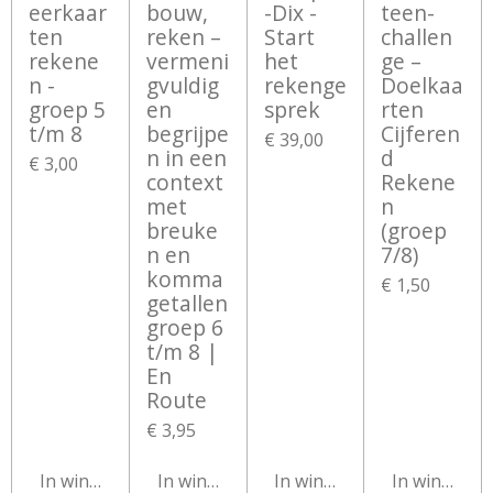
eerkaar
bouw,
-Dix -
teen-
ten
reken –
Start
challen
rekene
vermeni
het
ge –
n -
gvuldig
rekenge
Doelkaa
groep 5
en
sprek
rten
t/m 8
begrijpe
Cijferen
€ 39,00
n in een
d
€ 3,00
context
Rekene
met
n
breuke
(groep
n en
7/8)
komma
€ 1,50
getallen
groep 6
t/m 8 |
En
Route
€ 3,95
In winkelwagen
In winkelwagen
In winkelwagen
In winkelw