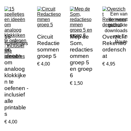
Een van
de meest
gebruikte
downloads
15
Circuit
Mep de
Overzicht
van En
Route
spelletjes
Redactie
Som,
Rekenwo
en
sommen
redacties
ordensch
ideeën
groep 5
ommen
at
om
groep 5
€ 4,00
€ 4,95
analoog
en groep
klokkijke
6
n te
€ 1,50
oefenen -
inclusief
alle
printable
s
€ 4,00