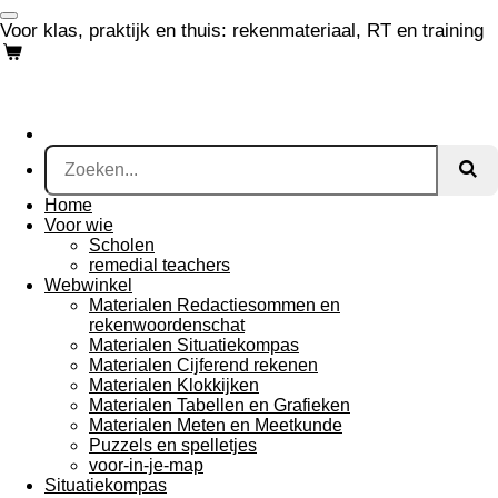
Ga
Voor klas, praktijk en thuis: rekenmateriaal, RT en training
direct
naar
de
hoofdinhoud
Home
Voor wie
Scholen
remedial teachers
Webwinkel
Materialen Redactiesommen en
rekenwoordenschat
Materialen Situatiekompas
Materialen Cijferend rekenen
Materialen Klokkijken
Materialen Tabellen en Grafieken
Materialen Meten en Meetkunde
Puzzels en spelletjes
voor-in-je-map
Situatiekompas