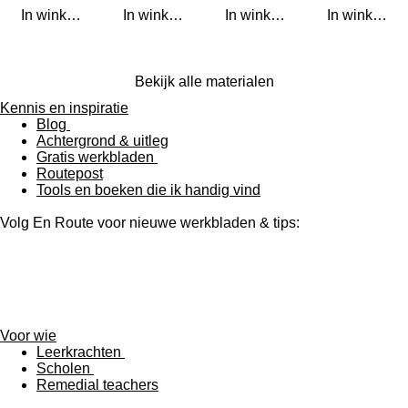
In winkelwagen
In winkelwagen
In winkelwagen
In winkelwa
Bekijk alle materialen
Kennis en inspiratie
Blog
Achtergrond & uitleg
Gratis werkbladen
Routepost
Tools en boeken die ik handig vind
Volg En Route voor nieuwe werkbladen & tips:
F
I
L
a
n
i
c
s
n
e
t
k
Voor wie
b
a
e
Leerkrachten
o
g
d
Scholen
o
r
I
Remedial teachers
k
a
n