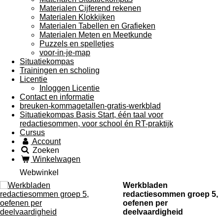
Materialen Cijferend rekenen
Materialen Klokkijken
Materialen Tabellen en Grafieken
Materialen Meten en Meetkunde
Puzzels en spelletjes
voor-in-je-map
Situatiekompas
Trainingen en scholing
Licentie
Inloggen Licentie
Contact en informatie
breuken-kommagetallen-gratis-werkblad
Situatiekompas Basis Start, één taal voor
redactiesommen, voor school én RT-praktijk
Cursus
Account
Zoeken
Winkelwagen
Webwinkel
Werkbladen
redactiesommen groep 5,
oefenen per
deelvaardigheid