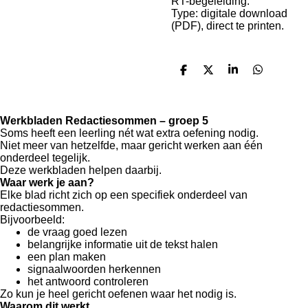
RT-begeleiding.
Type: digitale download
(PDF), direct te printen.
D
D
S
D
e
e
h
e
l
e
a
l
e
l
r
e
n
e
n
Werkbladen Redactiesommen – groep 5
Soms heeft een leerling nét wat extra oefening nodig.
Niet meer van hetzelfde, maar gericht werken aan één
onderdeel tegelijk.
Deze werkbladen helpen daarbij.
Waar werk je aan?
Elke blad richt zich op een specifiek onderdeel van
redactiesommen.
Bijvoorbeeld:
de vraag goed lezen
belangrijke informatie uit de tekst halen
een plan maken
signaalwoorden herkennen
het antwoord controleren
Zo kun je heel gericht oefenen waar het nodig is.
Waarom dit werkt