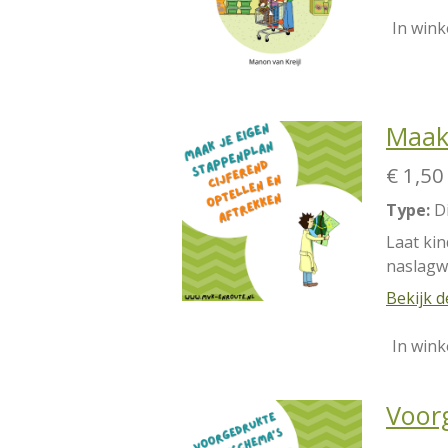
In win
Maak 
€ 1,50
Type:
D
Laat ki
naslagw
Bekijk d
In win
Voor