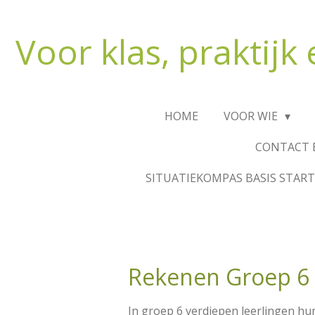
Ga
direct
Voor klas, praktijk
naar
de
hoofdinhoud
HOME
VOOR WIE
CONTACT 
SITUATIEKOMPAS BASIS START
Rekenen Groep 6 
In groep 6 verdiepen leerlingen h