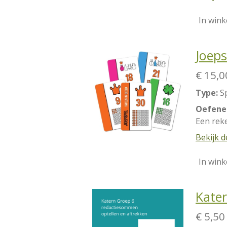
In win
Joeps
€ 15,0
Type:
S
Oefenen
Een reke
Bekijk d
In win
Kate
€ 5,50