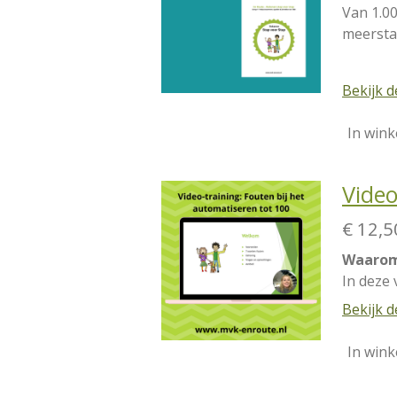
Van 1.00
meersta
Bekijk d
In win
Video
€ 12,5
Waarom 
In deze
Bekijk d
In win