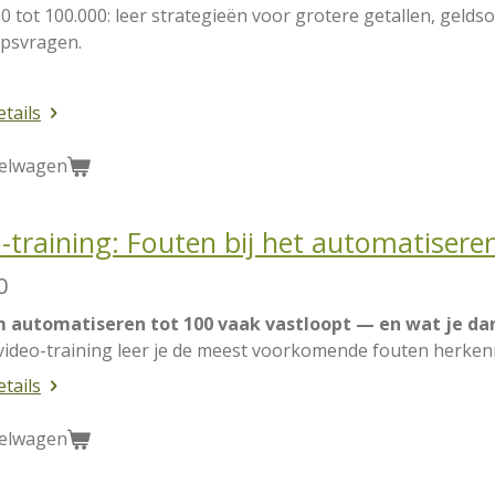
0 tot 100.000: leer strategieën voor grotere getallen, gel
psvragen.
etails
kelwagen
-training: Fouten bij het automatisere
0
automatiseren tot 100 vaak vastloopt — en wat je dan
 video-training leer je de meest voorkomende fouten herke
etails
kelwagen