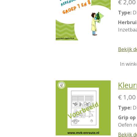
€ 2,00
Type:
D
Herbrui
Inzetbaa
Bekijk d
In win
Kleu
€ 1,00
Type:
D
Grip op
Oefen r
Bekijk d