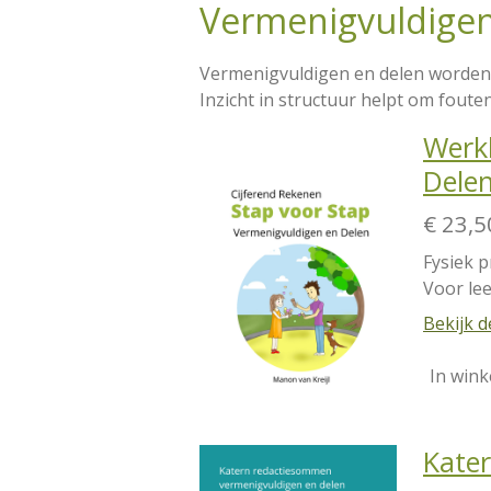
Vermenigvuldigen
Vermenigvuldigen en delen worden 
Inzicht in structuur helpt om fout
Werk
Dele
€ 23,5
Fysiek p
Voor lee
Bekijk d
In win
Kate