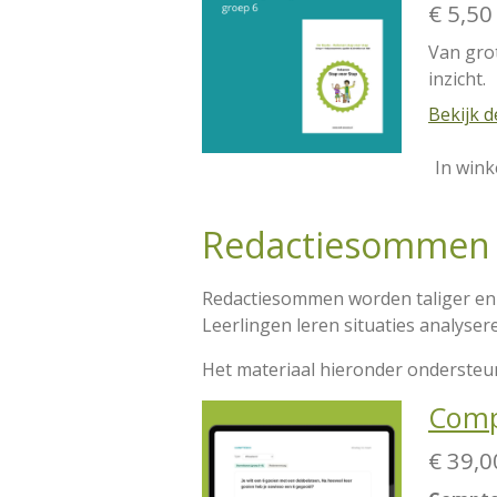
€ 5,50
Van gro
inzicht.
Bekijk d
In win
Redactiesommen 
Redactiesommen worden taliger en
Leerlingen leren situaties analyse
Het materiaal hieronder ondersteun
Compt
€ 39,0